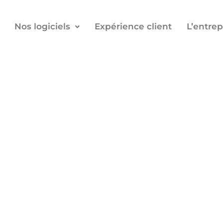
Nos logiciels
Expérience client
L’entrep
Actualités
ères actualités, vidéos et articles publiés