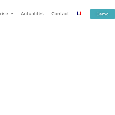
rise
Actualités
Contact
Démo
 par BioSilicium.