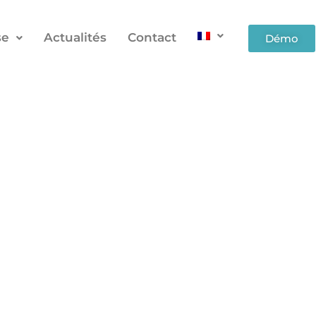
se
Actualités
Contact
Démo
fication génétique