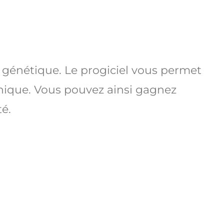
 génétique. Le progiciel vous permet
echnique. Vous pouvez ainsi gagnez
té.
ative des missions
atisé des pièces dématérialisées
ique totale