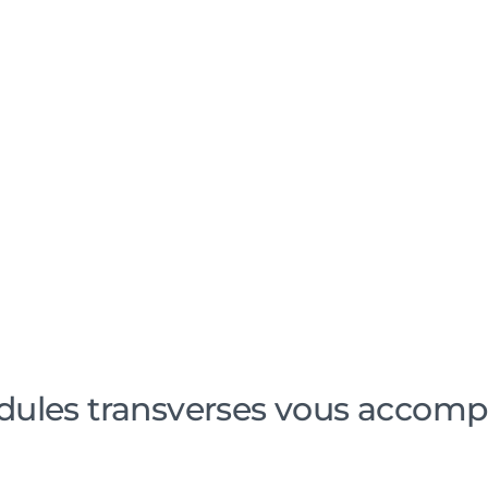
Gestion de workf
Communication a
Gestion avancée 
Edition automatis
cessus
Gestion du stokag
prélèvements
ules transverses vous accomp