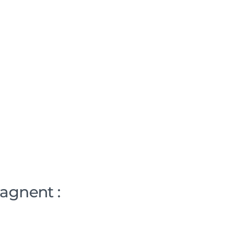
lows & repasses
vec vos automates
des étiquettes code barre
ée des rapports d’expertise
e long terme et de la destruction des
agnent :