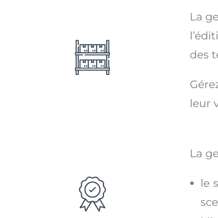
La g
l’édi
des 
Gérez
leur 
La ge
le 
sce