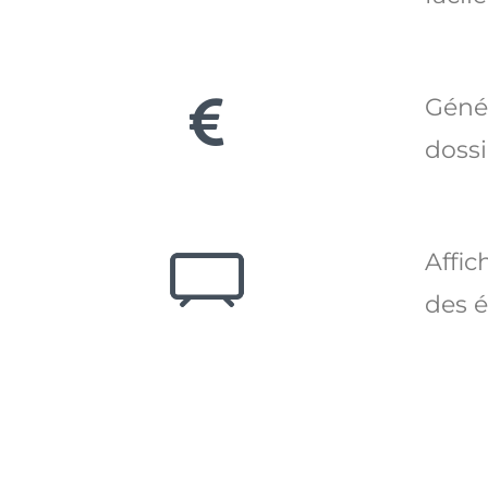
Génér
dossi
Affic
des 