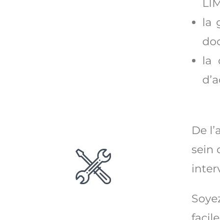
LI
la 
doc
la 
d’a
De l’
sein 
inter
Soyez
facil